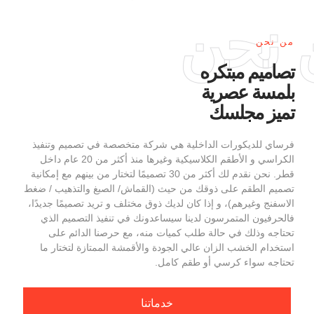
نحن
من نحن
تصاميم مبتكره
بلمسة عصرية
تميز مجلسك
فرساي للديكورات الداخلية هي شركة متخصصة في تصميم وتنفيذ
الكراسي و الأطقم الكلاسيكية وغيرها منذ أكثر من 20 عام داخل
قطر. نحن نقدم لك أكثر من 30 تصميمًا لتختار من بينهم مع إمكانية
تصميم الطقم على ذوقك من حيث (القماش/ الصبغ والتذهيب / ضغط
الاسفنج وغيرهم)، و إذا كان لديك ذوق مختلف و تريد تصميمًا جديدًا،
فالحرفيون المتمرسون لدينا سيساعدونك في تنفيذ التصميم الذي
تحتاجه وذلك في حالة طلب كميات منه، مع حرصنا الدائم على
استخدام الخشب الزان عالي الجودة والأقمشة الممتازة لتختار ما
تحتاجه سواء كرسي أو طقم كامل.
خدماتنا